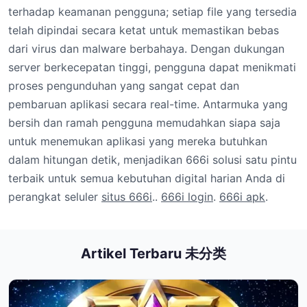
terhadap keamanan pengguna; setiap file yang tersedia
telah dipindai secara ketat untuk memastikan bebas
dari virus dan malware berbahaya. Dengan dukungan
server berkecepatan tinggi, pengguna dapat menikmati
proses pengunduhan yang sangat cepat dan
pembaruan aplikasi secara real-time. Antarmuka yang
bersih dan ramah pengguna memudahkan siapa saja
untuk menemukan aplikasi yang mereka butuhkan
dalam hitungan detik, menjadikan 666i solusi satu pintu
terbaik untuk semua kebutuhan digital harian Anda di
perangkat seluler
situs 666i
..
666i login
.
666i apk
.
Artikel Terbaru 未分类