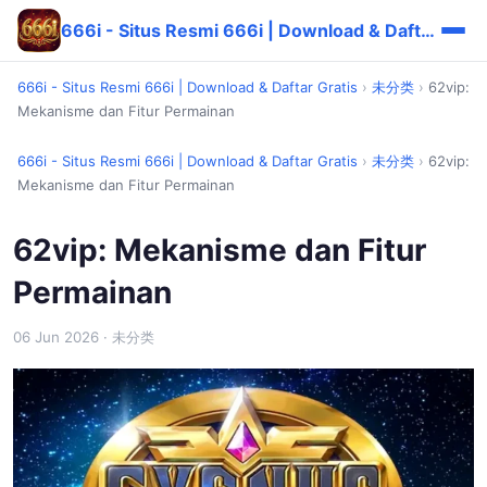
666i - Situs Resmi 666i | Download & Daftar Gratis
666i - Situs Resmi 666i | Download & Daftar Gratis
›
未分类
›
62vip:
Mekanisme dan Fitur Permainan
666i - Situs Resmi 666i | Download & Daftar Gratis
›
未分类
›
62vip:
Mekanisme dan Fitur Permainan
62vip: Mekanisme dan Fitur
Permainan
06 Jun 2026
· 未分类