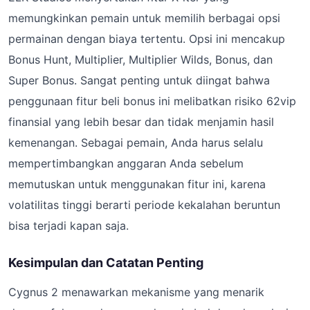
memungkinkan pemain untuk memilih berbagai opsi
permainan dengan biaya tertentu. Opsi ini mencakup
Bonus Hunt, Multiplier, Multiplier Wilds, Bonus, dan
Super Bonus. Sangat penting untuk diingat bahwa
penggunaan fitur beli bonus ini melibatkan risiko 62vip
finansial yang lebih besar dan tidak menjamin hasil
kemenangan. Sebagai pemain, Anda harus selalu
mempertimbangkan anggaran Anda sebelum
memutuskan untuk menggunakan fitur ini, karena
volatilitas tinggi berarti periode kekalahan beruntun
bisa terjadi kapan saja.
Kesimpulan dan Catatan Penting
Cygnus 2 menawarkan mekanisme yang menarik