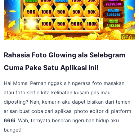
Rahasia Foto Glowing ala Selebgram
Cuma Pake Satu Aplikasi Ini!
Hai Moms! Pernah nggak sih ngerasa foto masakan
atau foto selfie kita kelihatan kusam pas mau
diposting? Nah, kemarin aku dapet bisikan dari temen
arisan buat coba cari aplikasi photo editor di platform
666i
. Wah, ternyata beneran ngerubah hidup aku
banget!