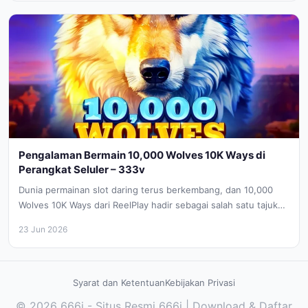
Pengalaman Bermain 10,000 Wolves 10K Ways di
Perangkat Seluler – 333v
Dunia permainan slot daring terus berkembang, dan 10,000
Wolves 10K Ways dari ReelPlay hadir sebagai salah satu tajuk
yang menarik...
23 Jun 2026
Syarat dan Ketentuan
Kebijakan Privasi
© 2026 666i - Situs Resmi 666i | Download & Daftar