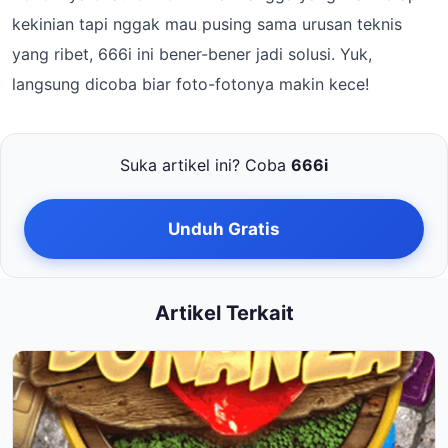
kekinian tapi nggak mau pusing sama urusan teknis
yang ribet, 666i ini bener-bener jadi solusi. Yuk,
langsung dicoba biar foto-fotonya makin kece!
Suka artikel ini? Coba
666i
Unduh Gratis
Artikel Terkait