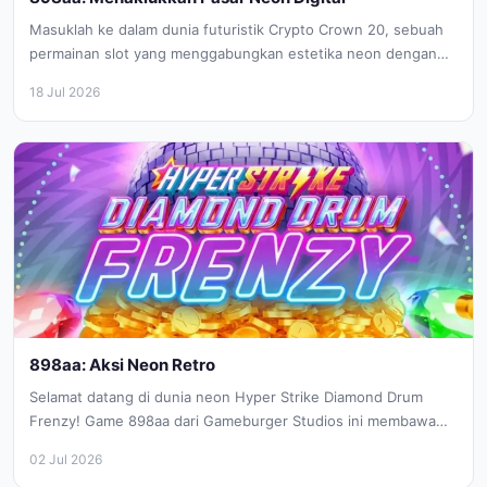
Masuklah ke dalam dunia futuristik Crypto Crown 20, sebuah
permainan slot yang menggabungkan estetika neon dengan
dinamika pasar kripto yang...
18 Jul 2026
898aa: Aksi Neon Retro
Selamat datang di dunia neon Hyper Strike Diamond Drum
Frenzy! Game 898aa dari Gameburger Studios ini membawa
nuansa arcade retro...
02 Jul 2026