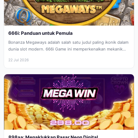
666i: Panduan untuk Pemula
Bonanza Megaways adalah salah satu judul paling ikonik dalam
dunia slot modern. 666i Game ini memperkenalkan mekanik
Megaways yang mengubah...
22 Jul 2026
898aa: Menaklukkan Pasar Neon Digital