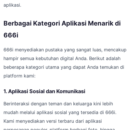
aplikasi.
Berbagai Kategori Aplikasi Menarik di
666i
666i menyediakan pustaka yang sangat luas, mencakup
hampir semua kebutuhan digital Anda. Berikut adalah
beberapa kategori utama yang dapat Anda temukan di
platform kami:
1. Aplikasi Sosial dan Komunikasi
Berinteraksi dengan teman dan keluarga kini lebih
mudah melalui aplikasi sosial yang tersedia di 666i.
Kami menyediakan versi terbaru dari aplikasi
perpesanan populer, platform berbagi foto, hingga