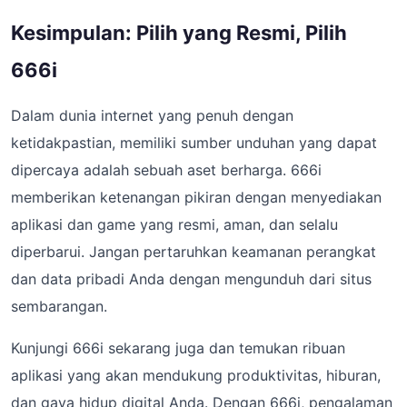
Kesimpulan: Pilih yang Resmi, Pilih
666i
Dalam dunia internet yang penuh dengan
ketidakpastian, memiliki sumber unduhan yang dapat
dipercaya adalah sebuah aset berharga. 666i
memberikan ketenangan pikiran dengan menyediakan
aplikasi dan game yang resmi, aman, dan selalu
diperbarui. Jangan pertaruhkan keamanan perangkat
dan data pribadi Anda dengan mengunduh dari situs
sembarangan.
Kunjungi 666i sekarang juga dan temukan ribuan
aplikasi yang akan mendukung produktivitas, hiburan,
dan gaya hidup digital Anda. Dengan 666i, pengalaman