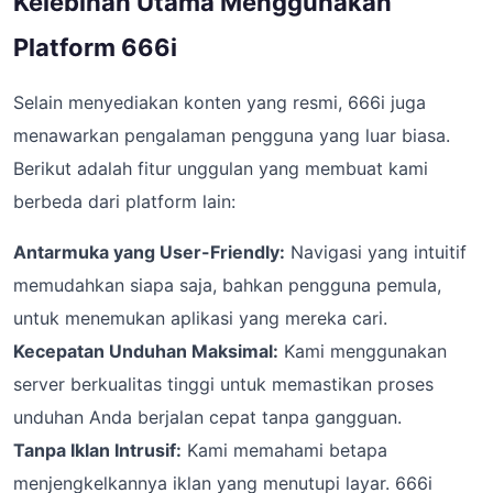
Kelebihan Utama Menggunakan
Platform 666i
Selain menyediakan konten yang resmi, 666i juga
menawarkan pengalaman pengguna yang luar biasa.
Berikut adalah fitur unggulan yang membuat kami
berbeda dari platform lain:
Antarmuka yang User-Friendly:
Navigasi yang intuitif
memudahkan siapa saja, bahkan pengguna pemula,
untuk menemukan aplikasi yang mereka cari.
Kecepatan Unduhan Maksimal:
Kami menggunakan
server berkualitas tinggi untuk memastikan proses
unduhan Anda berjalan cepat tanpa gangguan.
Tanpa Iklan Intrusif:
Kami memahami betapa
menjengkelkannya iklan yang menutupi layar. 666i